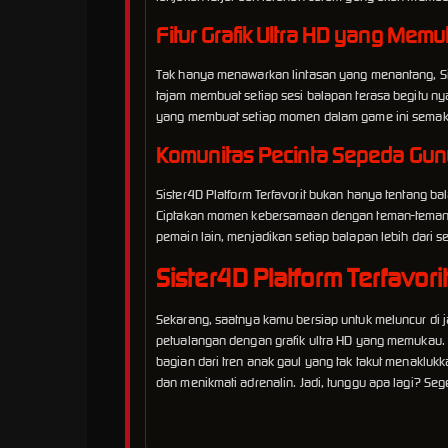
Fitur Grafik Ultra HD yang Mem
Tak hanya menawarkan lintasan yang menantang, Sis
tajam membuat setiap sesi balapan terasa begitu n
yang membuat setiap momen dalam game ini semak
Komunitas Pecinta Sepeda Gu
Sister4D Platform Terfavorit bukan hanya tentang b
Ciptakan momen kebersamaan dengan teman-teman Anda
pemain lain, menjadikan setiap balapan lebih dari 
Sister4D Platform Terfavorit
Sekarang, saatnya kamu bersiap untuk meluncur di 
petualangan dengan grafik ultra HD yang memukau. 
bagian dari tren anak gaul yang tak takut menaklukk
dan menikmati adrenalin. Jadi, tunggu apa lagi? Se