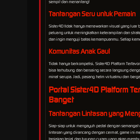
sempit dan menantang!
Tantangan Seru untuk Pemain
Sister4D tidak hanya menawarkan visual yang luar 
peluang untuk meningkatkan keterampilan dan strat
dan ingin menguji batas kemampuanmu. Setiap keme
Komunitas Anak Gaul
Tidak hanya berkompetisi, Sister4D Platform Terfav
bisa terhubung dan bersaing secara langsung deng
minat serupa. Jadi, pasang helm virtualmu dan ber
Portal Sister4D Platform 
Banget
Tantangan Lintasan yang Mengu
Siap-siap untuk mengayuh pedal dengan semangat di
lintasan yang dirancang dengan cermat, game ini
tanjakan terjal dan turunan curam yang akan memb