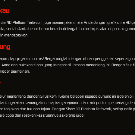
ukau
ter4D Platform Terfavorit juga memanjakan mata Anda dengan grafik ultra HD y
yata, seolah Anda benar-benar berada di tengah hutan tropis atau di puncak gu
in mendebarkan.
nung
alapan, tapi juga komunitas! Bergabunglah dengan ribuan penggemar sepeda gunu
 dan buktikan siapa yang tercepat di lintasan menantang ini. Dengan fitur-fitu
sekadar permainan.
jalur menantang dengan Situs Kami! Game balapan sepeda gunung ini adalah pil
Jadi, nyalakan semangatmu, siapkan jari-jarimu, dan raih podium pemenang den
an tanjakan dan turunan tajam. Dengan Sister4D Platform Terfavorit, setiap deti
gera coba dan rasakan keseruannya sekarang juga!