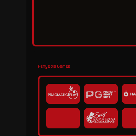
Penyedia Games