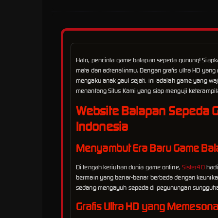
Halo, pencinta game balapan sepeda gunung! Siapk
mata dan adrenalinmu. Dengan grafis ultra HD yan
mengaku anak gaul sejati, ini adalah game yang waj
menantang Situs Kami yang siap menguji keterampi
Website Balapan Sepeda Gun
Indonesia
Menyambut Era Baru Game Bal
Di tengah keriuhan dunia game online,
Sister4D
hadi
bermain yang benar-benar berbeda dengan keunikan 
sedang mengayuh sepeda di pegunungan sungguh
Grafis Ultra HD yang Memeson