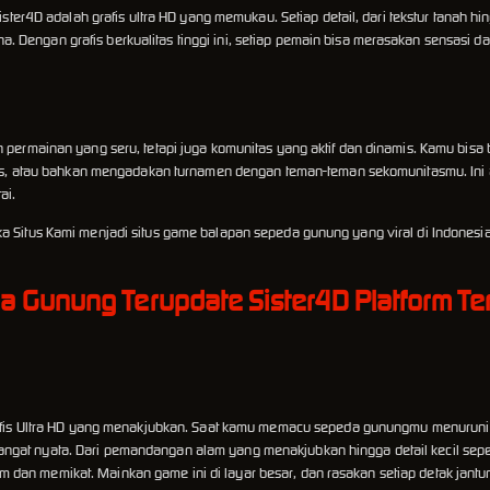
 Sister4D adalah grafis ultra HD yang memukau. Setiap detail, dari tekstur tana
 Dengan grafis berkualitas tinggi ini, setiap pemain bisa merasakan sensasi d
n permainan yang seru, tetapi juga komunitas yang aktif dan dinamis. Kamu bis
i tips, atau bahkan mengadakan turnamen dengan teman-teman sekomunitasmu. 
ai.
a Situs Kami menjadi situs game balapan sepeda gunung yang viral di Indonesi
 Gunung Terupdate Sister4D Platform Ter
grafis Ultra HD yang menakjubkan. Saat kamu memacu sepeda gunungmu menuruni l
ngat nyata. Dari pemandangan alam yang menakjubkan hingga detail kecil sepe
dan memikat. Mainkan game ini di layar besar, dan rasakan setiap detak jantun