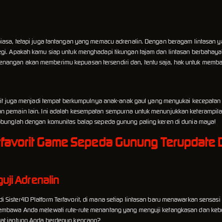
biasa, tetapi juga tantangan yang memacu adrenalin. Dengan beragam lintasan y
egi. Apakah kamu siap untuk menghadapi tikungan tajam dan lintasan berbahay
nangan akan memberimu kepuasan tersendiri dan, tentu saja, hak untuk memba
orit juga menjadi tempat berkumpulnya anak-anak gaul yang menyukai kecepatan d
an pemain lain. Ini adalah kesempatan sempurna untuk menunjukkan keterampi
gabunglah dengan komunitas balap sepeda gunung paling keren di dunia maya!
Terfavorit Game Sepeda Gunung Terupdat
ji Adrenalin
 Sister4D Platform Terfavorit, di mana setiap lintasan baru menawarkan sensa
 membawa Anda melewati rute-rute menantang yang menguji ketangkasan dan ke
uat jantung Anda berdegup kencang?