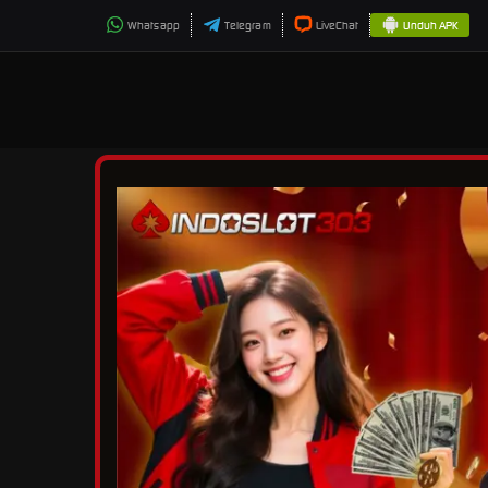
Whatsapp
Telegram
LiveChat
Unduh APK