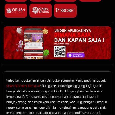
Kalau kamu suka tantangan dan suka adrenalin, kamu pasti harus cek
Sister4D Event Terbaru!
Situs game online fighting yang lagi ngehits
banget di Indonesia ini punya grafik ultra HD yang bikin mata kamu
terpesona. Di Situs kami, misi penyerangan udaranya jadi favorit
banyak orang, dan kalau kamu belum coba, wah, rugi banget! Game ini
nggak cuma seru, tapi juga bikin kamu ketagihan. Langsung deh, ajak
teman-teman kamu buat gabung dan rasakan sendiri serunya jadi