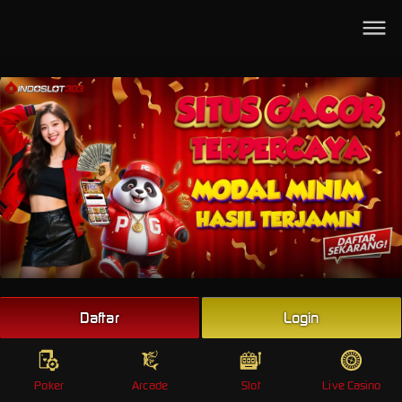
Beranda
Poker
Arcade
Slot
Live Casino
Sports
Promo
Togel
Live
Daftar
Login
Whatsapp
Poker
Arcade
Slot
Live Casino
Telegram