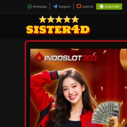
Whatsapp
Telegram
LiveChat
Unduh APK