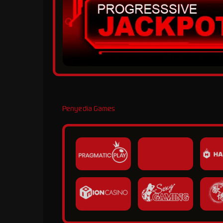
Penyedia Games