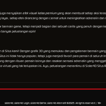
 juga menyajikan
efek visual kelas premium
yang akan membuat setiap aksi terasa
layar, setiap efek dirancang dengan cermat untuk meningkatkan adrenalin dan 
 bermain game, tetapi menjadi bagian dari sebuah cerita yang penuh dengan keju
ih banyak petualangan epik!
 di Situs kami! Dengan grafik 3D yang memukau dan pengalaman bermain yang t
s ini tidak hanya populer, tetapi juga menjadi favorit para pemain di seluruh 
ng dengan ribuan pemain lainnya dan rasakan sensasi adrenalin yang menggele
virtual yang tak terlupakan ini. Ayo, petualangan menantimu di Sister4D Situs 
sister4d, sister4d Login, sister4d Daftar, sister4d Alternatif
.©2025. All rights reserved | 18+