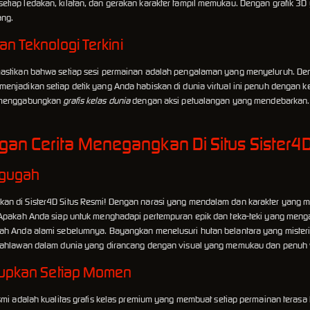
tiap ledakan, kilatan, dan gerakan karakter tampil memukau. Dengan grafik 3D
ang.
 Teknologi Terkini
mastikan bahwa setiap sesi permainan adalah pengalaman yang menyeluruh. Den
enjadikan setiap detik yang Anda habiskan di dunia virtual ini penuh dengan 
g menggabungkan
grafis kelas dunia
dengan aksi petualangan yang mendebarkan. S
gan Cerita Menegangkan Di Situs Sister4D
ggugah
an di Sister4D Situs Resmi! Dengan narasi yang mendalam dan karakter yang me
 Apakah Anda siap untuk menghadapi pertempuran epik dan teka-teki yang menga
ah Anda alami sebelumnya. Bayangkan menelusuri hutan belantara yang misteri
 pahlawan dalam dunia yang dirancang dengan visual yang memukau dan penuh
upkan Setiap Momen
smi adalah kualitas grafis kelas premium yang membuat setiap permainan terasa 