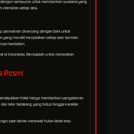
r dengan sempurna untuk memberikan suasana yang
intensitas setiap aksi.
ap permainan dirancang dengan baik untuk
n yang inovatif menjadikan setiap sesi bermain
tanpa hambatan.
al di Indonesia. Bersiaplah untuk merasakan
us Resmi
 menakjubkan tidak hanya memberikan pengalaman
dari latar belakang yang hidup hingga karakter
in saat berlari melewati hutan lebat atau