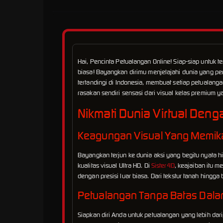
Hai, Pencinta Petualangan Online! Siap-siap untuk 
biasa! Bayangkan dirimu menjelajahi dunia yang pe
tertandingi di Indonesia, membuat setiap petuala
rasakan sendiri sensasi dari visual kelas premium
Nikmati Dunia Virtual Denga
Keagungan Visual Yang Memik
Bayangkan terjun ke dunia aksi yang begitu nyata hi
kualitas visual Ultra HD. Di
Sister4D
, keajaiban itu m
dengan presisi luar biasa. Dari tekstur tanah hin
Petualangan Tanpa Batas Dalam 
Siapkan diri Anda untuk petualangan yang lebih dari