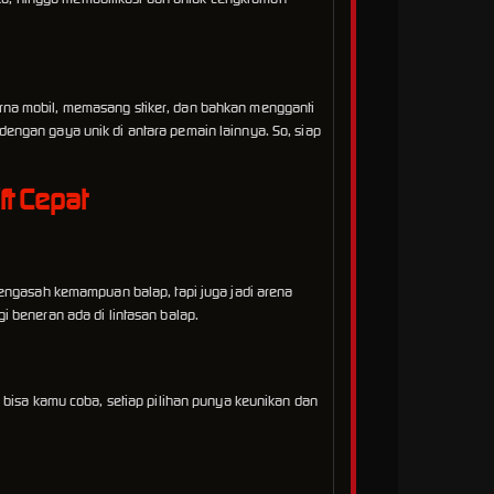
arna mobil, memasang stiker, dan bahkan mengganti
dengan gaya unik di antara pemain lainnya. So, siap
ft Cepat
 mengasah kemampuan balap, tapi juga jadi arena
i beneran ada di lintasan balap.
g bisa kamu coba, setiap pilihan punya keunikan dan