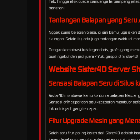
trek, hingga efek cuaca semuanya terpampang jelas,
beneran!
Tantangan Balapan yang Seru 
Nggak cuma balapan biasa, di sini kamu juga akan d
tikungan. Selain itu, ada juga tantangan waktu di m
Dengan kombinasi trek legendaris, grafis yang mem
buat ngebut dan jadi juara? Yuk, gaspol di Sister4D!
Website Sister4D Server S
Sensasi Balapan Seru di Situs k
Sister4D membawa kamu ke dunia balapan Nascar yan
Sensasi drift cepat dan adu kecepatan membuat seti
trik untuk jadi yang tercepat.
Fitur Upgrade Mesin yang Men
Salah satu fitur paling keren dari Sister4D adala
kamu dapat poin yang bisa digunakan untuk mening