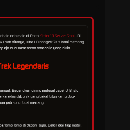
cobain deh main di Portal
Sister4D Server Stabil
. Di
k usah ditanya, ultra HD banget! Situs kami memang
iap aja buat merasakan adrenalin yang bikin
Trek Legendaris
anget. Bayangkan dirimu melesat cepat di Bristol
karakteristik unik yang bakal bikin kamu deg-
um jadi kunci buat menang.
erlama-lama di depan layar. Detail dari tiap mobil,