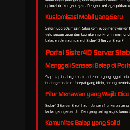
optimal di tikungan tajam. Dengan berbagai pilihan 
Kustomisasi Mobil yang Seru
Selain upgrade mesin, Situs kami juga menawarkan 
velg sesuai gaya dan keunikanmu. Fitur ini memungk
balapan dan jadi juara di Sister4D Server Stabil?
Portal Sister4D Server Sta
Menggali Sensasi Balap di Porta
Siap-siap buat ngerasain adrenalin yang nggak ada 
buat ngerasain drift cepat yang bikin jantung berde
Fitur Menawan yang Wajib Dic
Sister4D Server Stabil hadir dengan fitur keren yan
tantangannya sendiri. Dan yang paling asyik, kamu 
Komunitas Balap yang Solid