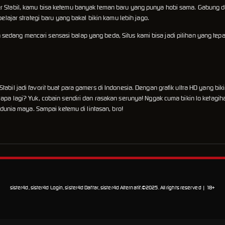
er Stabil, kamu bisa ketemu banyak teman baru yang punya hobi sama. Gabung d
belajar strategi baru yang bakal bikin kamu lebih jago.
edang mencari sensasi balap yang beda, Situs kami bisa jadi pilihan yang tep
abil jadi favorit buat para gamers di Indonesia. Dengan grafik ultra HD yang bikin
apa lagi? Yuk, cobain sendiri dan rasakan serunya! Nggak cuma bikin lo ketagihan, 
i dunia maya. Sampai ketemu di lintasan, bro!
sister4d, sister4d Login, sister4d Daftar, sister4d Alternatif
.©2025. All rights reserved | 18+