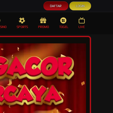
DAFTAR
LOGIN
ASINO
SPORTS
PROMO
TOGEL
LIVE