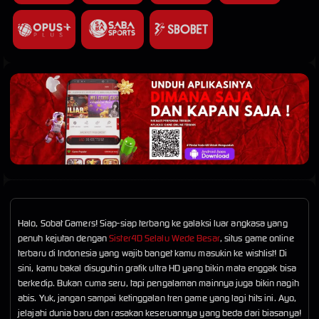
Halo, Sobat Gamers! Siap-siap terbang ke galaksi luar angkasa yang
penuh kejutan dengan
Sister4D Selalu Wede Besar
, situs game online
terbaru di Indonesia yang wajib banget kamu masukin ke wishlist! Di
sini, kamu bakal disuguhin grafik ultra HD yang bikin mata enggak bisa
berkedip. Bukan cuma seru, tapi pengalaman mainnya juga bikin nagih
abis. Yuk, jangan sampai ketinggalan tren game yang lagi hits ini. Ayo,
jelajahi dunia baru dan rasakan keseruannya yang beda dari biasanya!