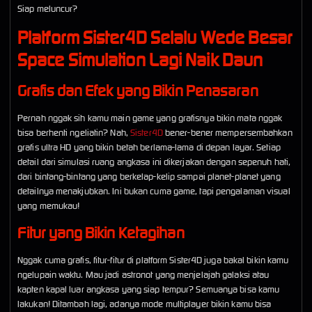
Siap meluncur?
Platform Sister4D Selalu Wede Besar
Space Simulation Lagi Naik Daun
Grafis dan Efek yang Bikin Penasaran
Pernah nggak sih kamu main game yang grafisnya bikin mata nggak
bisa berhenti ngeliatin? Nah,
Sister4D
bener-bener mempersembahkan
grafis ultra HD yang bikin betah berlama-lama di depan layar. Setiap
detail dari simulasi ruang angkasa ini dikerjakan dengan sepenuh hati,
dari bintang-bintang yang berkelap-kelip sampai planet-planet yang
detailnya menakjubkan. Ini bukan cuma game, tapi pengalaman visual
yang memukau!
Fitur yang Bikin Ketagihan
Nggak cuma grafis, fitur-fitur di platform Sister4D juga bakal bikin kamu
ngelupain waktu. Mau jadi astronot yang menjelajah galaksi atau
kapten kapal luar angkasa yang siap tempur? Semuanya bisa kamu
lakukan! Ditambah lagi, adanya mode multiplayer bikin kamu bisa