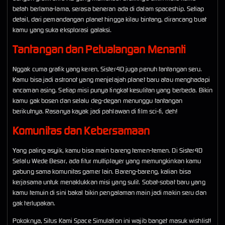
betah berlama-lama, serasa beneran ada di dalam spaceship. Setiap
detail, dari pemandangan planet hingga kilau bintang, dirancang buat
kamu yang suka eksplorasi galaksi.
Tantangan dan Petualangan Menanti
Nggak cuma grafik yang keren, Sister4D juga penuh tantangan seru.
Kamu bisa jadi astronot yang menjelajah planet baru atau menghadapi
ancaman asing. Setiap misi punya tingkat kesulitan yang berbeda. Bikin
kamu gak bosen dan selalu deg-degan menunggu tantangan
berikutnya. Rasanya kayak jadi pahlawan di film sci-fi, deh!
Komunitas dan Kebersamaan
Yang paling asyik, kamu bisa main bareng temen-temen. Di Sister4D
Selalu Wede Besar, ada fitur multiplayer yang memungkinkan kamu
gabung sama komunitas gamer lain. Bareng-bareng, kalian bisa
kerjasama untuk menaklukkan misi yang sulit. Sobat-sobat baru yang
kamu temuin di sini bakal bikin pengalaman main jadi makin seru dan
gak terlupakan.
Pokoknya, Situs Kami Space Simulation ini wajib banget masuk wishlist!