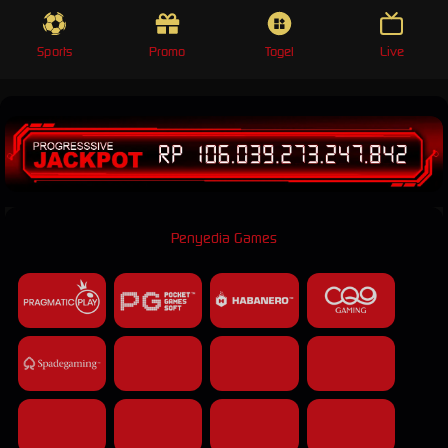
LiveChat
Sports
Promo
Togel
Live
Unduh APK
Penyedia Games