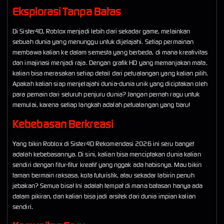
Eksplorasi Tanpa Batas
Di Sister4D, Roblox menjadi lebih dari sekadar game, melainkan
sebuah dunia yang menunggu untuk dijelajahi. Setiap permainan
membawa kalian ke dalam semesta yang berbeda, di mana kreativitas
dan imajinasi menjadi raja. Dengan grafik HD yang memanjakan mata,
kalian bisa merasakan setiap detail dari petualangan yang kalian pilih.
Apakah kalian siap menjelajahi dunia-dunia unik yang diciptakan oleh
para pemain dari seluruh penjuru dunia? Jangan pernah ragu untuk
memulai, karena setiap langkah adalah petualangan yang baru!
Kebebasan Berkreasi
Yang bikin Roblox di Sister4D Rekomendasi 2026 ini seru banget
adalah kebebasannya. Di sini, kalian bisa menciptakan dunia kalian
sendiri dengan fitur-fitur kreatif yang nggak ada habisnya. Mau bikin
taman bermain raksasa, kota futuristik, atau sekadar labirin penuh
jebakan? Semua bisa! Ini adalah tempat di mana batasan hanya ada
dalam pikiran, dan kalian bisa jadi arsitek dari dunia impian kalian
sendiri.