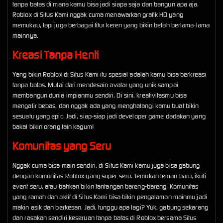
tanpa batas di mana kamu bisa jadi siapa saja dan bangun apa aja.
Roblox di Situs Kami nggak cuma menawarkan grafik HD yang
memukau, tapi juga berbagai fitur keren yang bikin betah berlama-lama
mainnya.
Kreasi Tanpa Henti
Yang bikin Roblox di Situs Kami itu spesial adalah kamu bisa berkreasi
tanpa batas. Mulai dari mendesain avatar yang unik sampai
membangun dunia impianmu sendiri. Di sini, kreativitasmu bisa
mengalir bebas, dan nggak ada yang menghalangi kamu buat bikin
sesuatu yang epic. Jadi, siap-siap jadi developer game dadakan yang
bakal bikin orang lain kagum!
Komunitas yang Seru
Nggak cuma bisa main sendiri, di Situs Kami kamu juga bisa gabung
dengan komunitas Roblox yang super seru. Temukan teman baru, ikuti
event seru, atau bahkan bikin tantangan bareng-bareng. Komunitas
yang ramah dan aktif di Situs Kami bisa bikin pengalaman mainmu jadi
makin asik dan berkesan. Jadi, tunggu apa lagi? Yuk, gabung sekarang
dan rasakan sendiri keseruan tanpa batas di Roblox bersama Situs