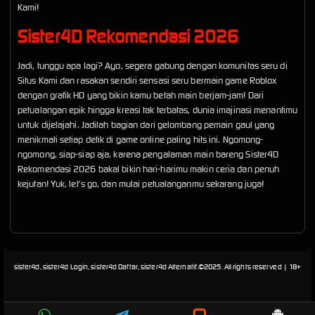
Kami!
Sister4D Rekomendasi 2026
Jadi, tunggu apa lagi? Ayo, segera gabung dengan komunitas seru di
Situs Kami dan rasakan sendiri sensasi seru bermain game Roblox
dengan grafik HD yang bikin kamu betah main berjam-jam! Dari
petualangan epik hingga kreasi tak terbatas, dunia imajinasi menantimu
untuk dijelajahi. Jadilah bagian dari gelombang pemain gaul yang
menikmati setiap detik di game online paling hits ini. Ngomong-
ngomong, siap-siap aja, karena pengalaman main bareng Sister4D
Rekomendasi 2026 bakal bikin hari-harimu makin ceria dan penuh
kejutan! Yuk, let’s go, dan mulai petualanganmu sekarang juga!
sister4d, sister4d Login, sister4d Daftar, sister4d Alternatif
.©2025. All rights reserved | 18+