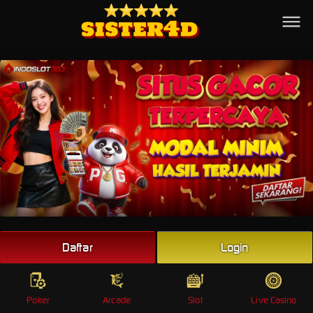
Beranda
Poker
Arcade
Slot
Live Casino
Sports
Promo
Togel
Live
Daftar
Login
Whatsapp
Poker
Arcade
Slot
Live Casino
Telegram