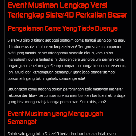
Event Musiman Lengkap Versi
Terlengkap Sister4D Perkalian Besar
Pengalaman Game Yang Tiada Duanya
Sister4D bisa dibilang sebagai platform game fantasi yang paling seru
di Indonesia, dan itu bukan tanpa alasan! Dengan sistem companion
aktif yang membuat petualanganmu semakin hidup, kamu bisa
menjelajahi dunia fantastis ini dengan cara yang belum pernah kamu
bayangkan sebelumnya. Setiap companion punya keunikan tersendiri,
loh. Mulai dari kemampuan bertempur yang jago banget sampai
personaliti yang bikin ngakak, semuanya ada!
Bayangkan kamu sedang dalam pertarungan epik melawan monster
raksasa dan tiba-tiba companion-mu memberikan bantuan tak terduga
yang bisa mengubah jalannya permainan. Seru abis, kan?
Event Musiman yang Menggugah
Semangat
Salah satu yang bikin Sister4D beda dan luar biasa adalah event