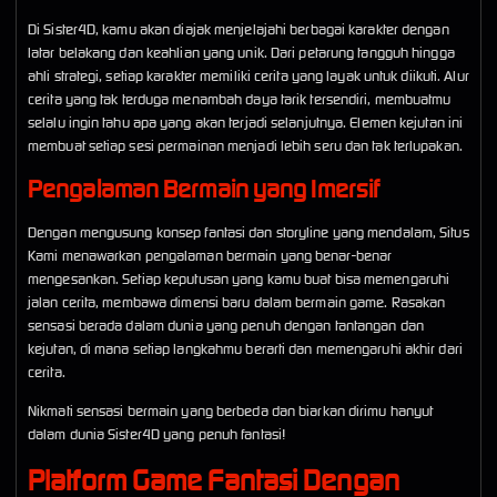
Di Sister4D, kamu akan diajak menjelajahi berbagai karakter dengan
latar belakang dan keahlian yang unik. Dari petarung tangguh hingga
ahli strategi, setiap karakter memiliki cerita yang layak untuk diikuti. Alur
cerita yang tak terduga menambah daya tarik tersendiri, membuatmu
selalu ingin tahu apa yang akan terjadi selanjutnya. Elemen kejutan ini
membuat setiap sesi permainan menjadi lebih seru dan tak terlupakan.
Pengalaman Bermain yang Imersif
Dengan mengusung konsep fantasi dan storyline yang mendalam, Situs
Kami menawarkan pengalaman bermain yang benar-benar
mengesankan. Setiap keputusan yang kamu buat bisa memengaruhi
jalan cerita, membawa dimensi baru dalam bermain game. Rasakan
sensasi berada dalam dunia yang penuh dengan tantangan dan
kejutan, di mana setiap langkahmu berarti dan memengaruhi akhir dari
cerita.
Nikmati sensasi bermain yang berbeda dan biarkan dirimu hanyut
dalam dunia Sister4D yang penuh fantasi!
Platform Game Fantasi Dengan