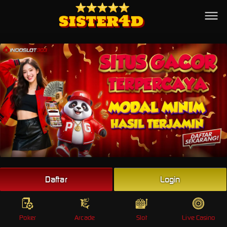
Beranda
Poker
Arcade
Slot
Live Casino
Sports
Promo
Togel
Live
Daftar
Login
Whatsapp
Poker
Arcade
Slot
Live Casino
Telegram