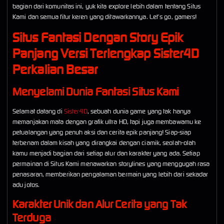
bagian dari komunitas ini, yuk kita explore lebih dalam tentang Situs
Kami dan semua fitur keren yang ditawarkannya. Let’s go, gamers!
Situs Fantasi Dengan Story Epik
Panjang Versi Terlengkap Sister4D
Perkalian Besar
Menyelami Dunia Fantasi Situs Kami
Selamat datang di
Sister4D
, sebuah dunia game yang tak hanya
memanjakan mata dengan grafik ultra HD, tapi juga membawamu ke
petualangan yang penuh aksi dan cerita epik panjang! Siap-siap
terbenam dalam kisah yang dirangkai dengan ciamik, seolah-olah
kamu menjadi bagian dari setiap alur dan karakter yang ada. Setiap
permainan di Situs Kami menawarkan storylines yang menggugah rasa
penasaran, memberikan pengalaman bermain yang lebih dari sekadar
adu jotos.
Karakter Unik dan Alur Cerita yang Tak
Terduga