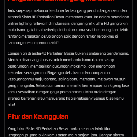
Jadi, siap-siap meluncur ke dunia fantasi yang penuh dengan aksi dan
strategi! Sister4D Perkalian Besar membawa kamu ke dalam permainan
online fighting terfavorit di Indonesia, dengan grafik ultra HD yang bikin
mata kamu gak bisa berkedip. Ini bukan cuma soal bertarung, tapi lebih
tentang merasakan petualangan epik dengan teman terbaikmu di
sampingmu—companion aktif!
Companion di Sister4D Perkalian Besar bukan sembarang pendamping.
Mereka dirancang khusus untuk membantu kamu dalam setiap
pertarungan, memberikan dukungan maksimal, dan menambah
kekuatan seranganmu. Bayangin deh, kamu dan companion
kesayanganmu maju bareng, saling bahu-membahu melawan musuh
yang mengintai. Setiap companion memiliki kemampuan unik yang bisa
kamu sesuaikan dengan gaya permainanmu. Mau main dengan
strategi bertahan atau menyerang habis-habisan? Semua bisa kamu
atur!
Fitur dan Keunggulan
Yang bikin Sister4D Perkalian Besar makin keren adalah fitur
lengkapnya yang bikin kamu betah main berjam-jam. Dengan sistem