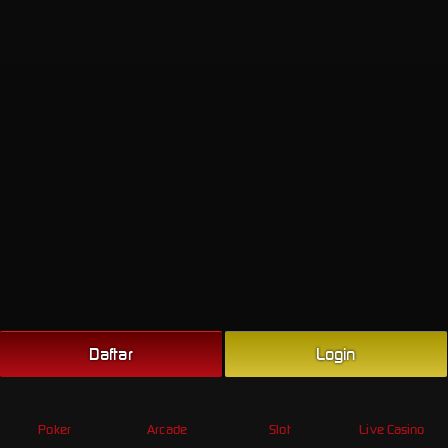
Beranda
Poker
Arcade
Slot
Live Casino
Sports
Promo
Togel
Live
Daftar
Login
Whatsapp
Poker
Arcade
Slot
Live Casino
Telegram