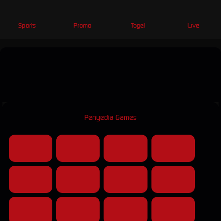
LiveChat
Sports
Promo
Togel
Live
Unduh APK
Penyedia Games