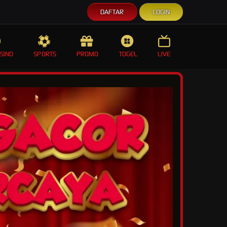
DAFTAR
LOGIN
ASINO
SPORTS
PROMO
TOGEL
LIVE