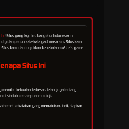
Ini
! Situs yang lagi hits banget di Indonesia ini
ly dan penuh kata-kata gaul masa kini, Situs kami
di Situs kami dan tunjukkan kehebatanmu! Let’s game
napa Situs Ini
 memiliki kekuatan terbesar, tetapi juga tentang
an di sinilah kemampuanmu diuji.
sa berarti kekalahan yang memalukan. Jadi, siapkan