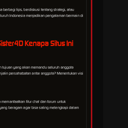
berbagi tips, berdiskusi tentang strategi, atau
luruh Indonesia menjadikan pengalaman bermain di
ter4D Kenapa Situs Ini
 dan tujuan yang akan memandu seluruh anggota
njalin persahabatan antar anggota? Menentukan visi
a memanfaatkan fitur chat dan forum untuk
yang beragam agar bisa saling melengkapi dalam