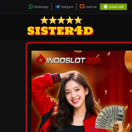
Whatsapp
Telegram
LiveChat
Unduh APK