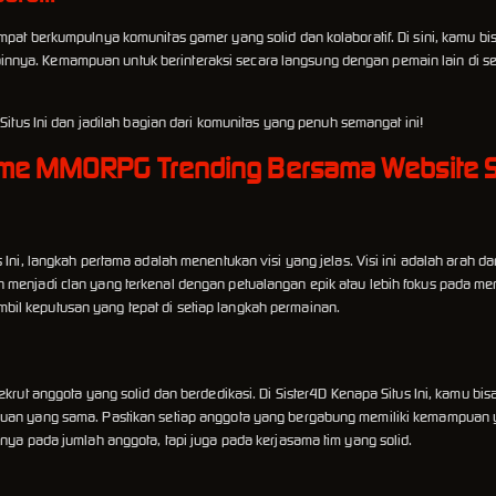
at berkumpulnya komunitas gamer yang solid dan kolaboratif. Di sini, kamu bisa 
nya. Kemampuan untuk berinteraksi secara langsung dengan pemain lain di se
 Situs Ini dan jadilah bagian dari komunitas yang penuh semangat ini!
ame MMORPG Trending Bersama Website Sis
s Ini, langkah pertama adalah menentukan visi yang jelas. Visi ini adalah arah
 menjadi clan yang terkenal dengan petualangan epik atau lebih fokus pada me
il keputusan yang tepat di setiap langkah permainan.
ekrut anggota yang solid dan berdedikasi. Di Sister4D Kenapa Situs Ini, kamu bis
juan yang sama. Pastikan setiap anggota yang bergabung memiliki kemampuan 
anya pada jumlah anggota, tapi juga pada kerjasama tim yang solid.