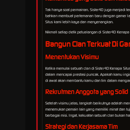
Tak hanya soal permainan, Sister4D juga menjadi temp
bahkan membuat pertemanan baru dengan gamer lain
Situs kami lebih kaya dan menyenangkan.
Nikmati setiap detik petualangan di Sister4D Kenapa
Bangun Clan Terkuat Di G
Menentukan Visimu
Ketika memulai sebuah clan di Sister4D Kenapa Situ
dalam mencapai prestasi puncak. Apakah kamu ingin
di awal akan membantu kamu dan tim dalam mengamb
Rekrutmen Anggota yang Solid
Setelah visimu jelas, langkah berikutnya adalah mer
menemukan pemain lain yang memiliki minat dan tu
berbagai misi. Ingat, kekuatan sebuah clan bukan h
Strategi dan Kerjasama Tim