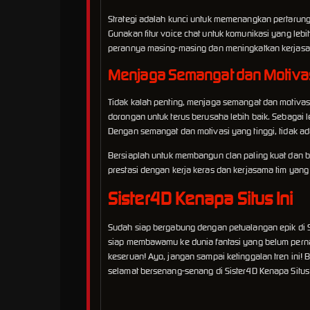
Strategi adalah kunci untuk memenangkan pertarunga
Gunakan fitur voice chat untuk komunikasi yang leb
perannya masing-masing dan meningkatkan kerjasama
Menjaga Semangat dan Motiva
Tidak kalah penting, menjaga semangat dan motivasi
dorongan untuk terus berusaha lebih baik. Sebagai
Dengan semangat dan motivasi yang tinggi, tidak ada
Bersiaplah untuk membangun clan paling kuat dan
prestasi dengan kerja keras dan kerjasama tim yang 
Sister4D Kenapa Situs Ini
Sudah siap bergabung dengan petualangan epik di S
siap membawamu ke dunia fantasi yang belum perna
keseruan! Ayo, jangan sampai ketinggalan tren ini
selamat bersenang-senang di Sister4D Kenapa Situs