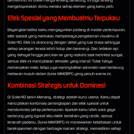
bermainmu. Ini bukan hanya tentang bertarung; ini juga tentang
mengekspresikan dirimu melalui setiap elemen yang kamu pilih.
Efek Spesial yang Membuatmu Terpukau
Bayangkan ketika kamu mengayunkan pedang di medan pertempuran,
efek spesial yang memukau memperkaya pengalaman visualmu di
Sister4D. Efek ini dirancang dengan detail yang luar biasa sehingga
setiap serangan terasa lebih hidup dan berenergi. Dari ledakan api
yang dahsyat hingga percikan air yang realistis saat melintasi sungai,
semua efek ini menciptakan atmosfer yang imersif. Tidak hanya
memanjakan mata, tetapi juga meningkatkan adrenalin saat bertarung
melawan musuh dalam dunia MMORPG yang penuh warna ini.
Kombinasi Strategis untuk Dominasi
Di Sister4D Jamin Menang, strategi adalah kunci utama. Kamu dapat
menciptakan kombinasi perlengkapan dan efek spesial untuk
mendominasi setiap pertempuran. Apakah kamu lebih suka gaya
bertarung yang agresif atau taktik bertahan yang cerdik, semua
terserah padamu. Dunia MMORPG ini menawarkan kebebasan untuk
bereksperimen dengan berbagai macam strategi, memastikan setiap