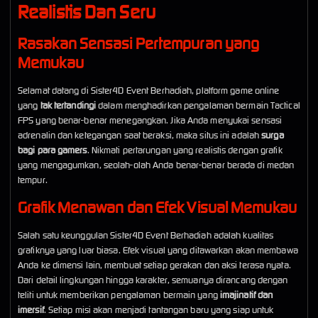
Realistis Dan Seru
Rasakan Sensasi Pertempuran yang
Memukau
Selamat datang di Sister4D Event Berhadiah, platform game online
yang
tak tertandingi
dalam menghadirkan pengalaman bermain Tactical
FPS yang benar-benar menegangkan. Jika Anda menyukai sensasi
adrenalin dan ketegangan saat beraksi, maka situs ini adalah
surga
bagi para gamers
. Nikmati pertarungan yang realistis dengan grafik
yang mengagumkan, seolah-olah Anda benar-benar berada di medan
tempur.
Grafik Menawan dan Efek Visual Memukau
Salah satu keunggulan Sister4D Event Berhadiah adalah kualitas
grafiknya yang luar biasa. Efek visual yang ditawarkan akan membawa
Anda ke dimensi lain, membuat setiap gerakan dan aksi terasa nyata.
Dari detail lingkungan hingga karakter, semuanya dirancang dengan
teliti untuk memberikan pengalaman bermain yang
imajinatif dan
imersif
. Setiap misi akan menjadi tantangan baru yang siap untuk