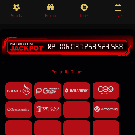
LiveChat
Sports
Promo
Togel
Live
Unduh APK
Penyedia Games