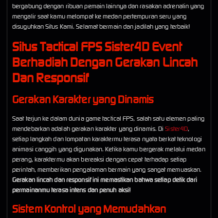
bergabung dengan ribuan pemain lainnya dan rasakan adrenalin yang
mengalir saat kamu melompat ke medan pertempuran seru yang
disuguhkan Situs Kami. Selamat bermain dan jadilah yang terbaik!
Situs Tactical FPS Sister4D Event
Berhadiah Dengan Gerakan Lincah
Dan Responsif
Gerakan Karakter yang Dinamis
Saat terjun ke dalam dunia game tactical FPS, salah satu elemen paling
mendebarkan adalah gerakan karakter yang dinamis. Di
Sister4D
,
setiap langkah dan lompatan karaktermu terasa nyata berkat teknologi
animasi canggih yang digunakan. Ketika kamu bergerak melalui medan
perang, karaktermu akan bereaksi dengan cepat terhadap setiap
perintah, memberikan pengalaman bermain yang sangat memuaskan.
Gerakan lincah dan responsif ini memastikan bahwa setiap detik dari
permainanmu terasa intens dan penuh aksi!
Sistem Kontrol yang Memudahkan