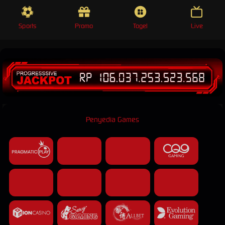
LiveChat
Sports
Promo
Togel
Live
Unduh APK
Penyedia Games