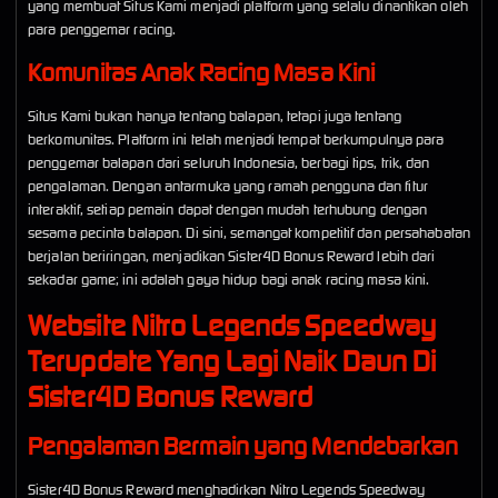
yang membuat Situs Kami menjadi platform yang selalu dinantikan oleh
para penggemar racing.
Komunitas Anak Racing Masa Kini
Situs Kami bukan hanya tentang balapan, tetapi juga tentang
berkomunitas. Platform ini telah menjadi tempat berkumpulnya para
penggemar balapan dari seluruh Indonesia, berbagi tips, trik, dan
pengalaman. Dengan antarmuka yang ramah pengguna dan fitur
interaktif, setiap pemain dapat dengan mudah terhubung dengan
sesama pecinta balapan. Di sini, semangat kompetitif dan persahabatan
berjalan beriringan, menjadikan Sister4D Bonus Reward lebih dari
sekadar game; ini adalah gaya hidup bagi anak racing masa kini.
Website Nitro Legends Speedway
Terupdate Yang Lagi Naik Daun Di
Sister4D Bonus Reward
Pengalaman Bermain yang Mendebarkan
Sister4D Bonus Reward menghadirkan Nitro Legends Speedway