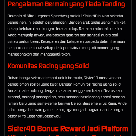
Pengalaman Bermain yang Tiada Tanding
Bermain di Nitro Legends Speedway melalui Sister4D bukan sekadar
permainan, ini adalah petualangan! Dengan efek grafis yang memikat,
setiap belokan dan tikungan terasa hidup. Rasakan adrenalin ketika
Anda menyalip lawan, merasakan getaran dan sensasi nyata dari
setiap perlombaan. Kecepatan dan ketepatan berpadu dalam harmoni
sempurna, membuat setiap detik permainan menjadi momen yang
menegangkan dan menggembirakan.
Komunitas Racing yang Solid
Bukan hanya sekadar tempat untuk bermain, Sister4D menawarkan
pengalaman sosial yang kuat. Dengan komunitas racing yang solid,
Anda bisa terhubung dengan sesama penggemar balap. Diskusikan
strategi, berbagi pencapaian, atau sekadar berbincang santai dengan
teman baru yang sama-sama berjiwa balap. Bersama Situs Kami, Anda
tidak hanya bermain game, tetapi juga menjadi bagian dari keluarga
besar Nitro Legends Speedway.
Sister4D Bonus Reward Jadi Platform