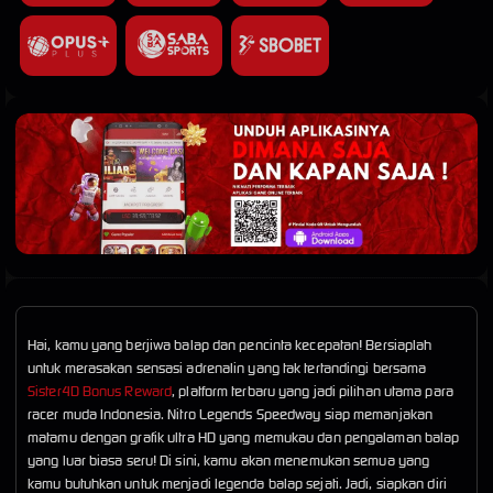
Hai, kamu yang berjiwa balap dan pencinta kecepatan! Bersiaplah
untuk merasakan sensasi adrenalin yang tak tertandingi bersama
Sister4D Bonus Reward
, platform terbaru yang jadi pilihan utama para
racer muda Indonesia. Nitro Legends Speedway siap memanjakan
matamu dengan grafik ultra HD yang memukau dan pengalaman balap
yang luar biasa seru! Di sini, kamu akan menemukan semua yang
kamu butuhkan untuk menjadi legenda balap sejati. Jadi, siapkan diri